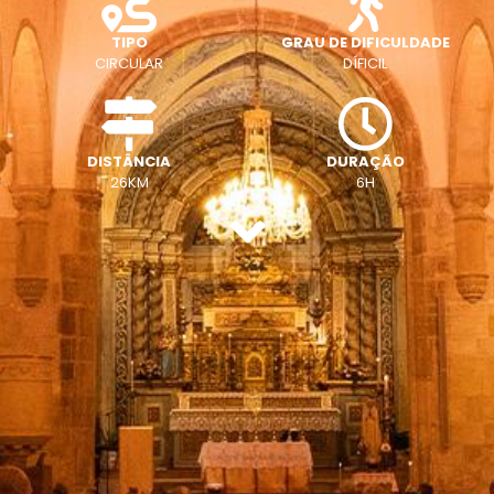
TIPO
GRAU DE DIFICULDADE
CIRCULAR
DÍFICIL
DISTÂNCIA
DURAÇÃO
26KM
6H