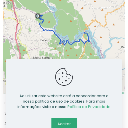
Leaflet
| Data ©
OpenStreetMap
contributors, Maps ©
OpenStreetMap
contributors,
CC-BY-SA
, Imagery ©
Mapbox
Ao utilizar este website está a concordar com a
nossa política de uso de cookies. Para mais
informações viste a nossa
Política de Privacidade
Aceitar