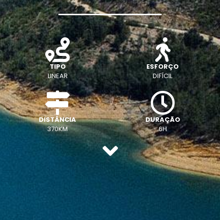
TIPO
ESFORÇO
LINEAR
DIFÍCIL
DISTÂNCIA
DURAÇÃO
370KM
6H