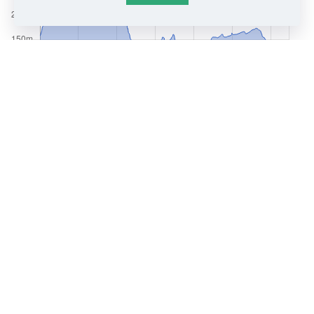
INFORMAÇÕES
CATEGORIA: PEDESTRE, BTT E CANOA
Grande Rota do Zêzere - Dornes
Grande Rota do Zêzere - Vale Serrão
Grande Rota do Zêzere - Mapa
Grande Rota do Zêzere - GPX